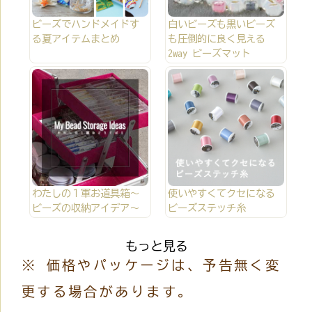
ビーズでハンドメイドす
白いビーズも黒いビーズ
る夏アイテムまとめ
も圧倒的に良く見える
2way ビーズマット
わたしの１軍お道具箱～
使いやすくてクセになる
ビーズの収納アイデア～
ビーズステッチ糸
もっと見る
※ 価格やパッケージは、予告無く変
更する場合があります。