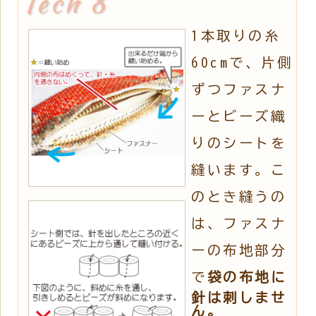
1本取りの糸
60cmで、片側
ずつファスナ
ーとビーズ織
りのシートを
縫います。こ
のとき縫うの
は、ファスナ
ーの布地部分
で
袋の布地に
針は刺しませ
ん。