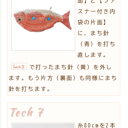
面】と【ファ
スナー付き内
袋の片面】
に、まち針
（青）を打ち
直します。
で打ったまち針（黄）を外し
ます。もう片方（裏面）も同様にまち
針を打ちます。
糸80cmを2本