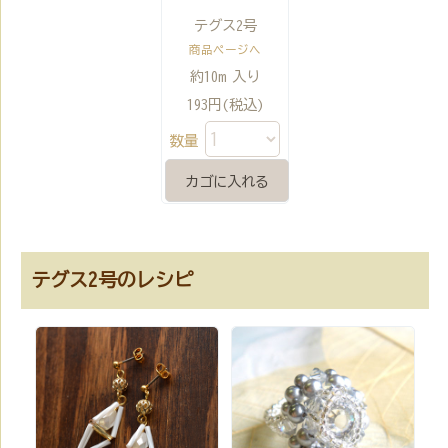
テグス2号
商品ページへ
約10m 入り
193円(税込)
数量
テグス2号のレシピ