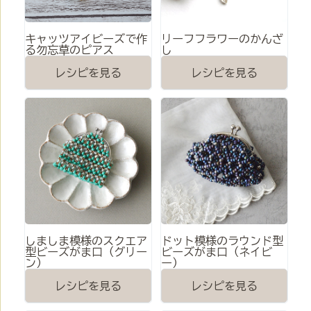
キャッツアイビーズで作
リーフフラワーのかんざ
る勿忘草のピアス
し
レシピを見る
レシピを見る
しましま模様のスクエア
ドット模様のラウンド型
型ビーズがま口（グリー
ビーズがま口（ネイビ
ン）
ー）
レシピを見る
レシピを見る