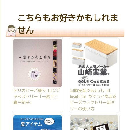
こちらもお好きかもしれま
せん
デリカビーズ織り ロング
山崎実業でQuality of
タペストリー「一富士二
beadlife がぐっと高まる
鷹三茄子」
ビーズファクトリー流タ
ワーの使い方