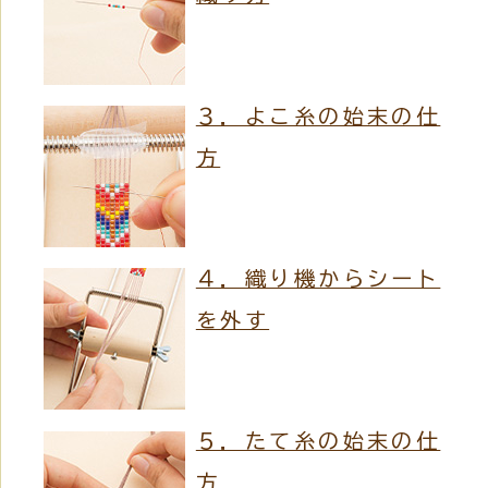
３．よこ糸の始末の仕
方
４．織り機からシート
を外す
５．たて糸の始末の仕
方