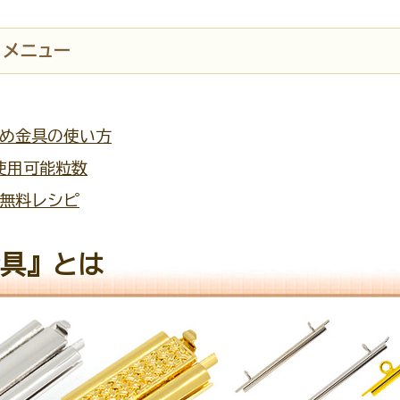
 メニュー
め金具の使い方
使用可能粒数
無料レシピ
具』とは