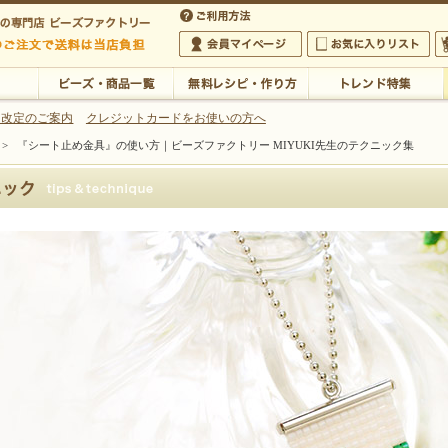
・アクセサリーの専門店
 改定のご案内
クレジットカードをお使いの方へ
>
『シート止め金具』の使い方｜ビーズファクトリー MIYUKI先生のテクニック集
ご利用方法
 5,000円以上のご注文で送料は当店が負担いたします
の専門店 ビーズファクトリー 5,000円以上のご注文で送料は当店が負担いたします
会員マイページ
お気に入りリスト
大
ビーズ・商品一覧
無料レシピ・作り方
トレンド特集
ァクトリー MIYUKI先生のテクニック集